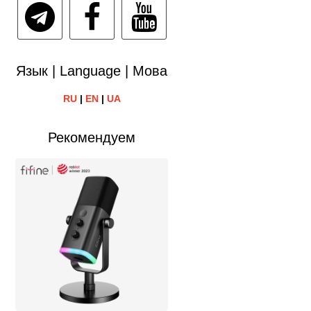
Язык | Language | Мова
RU
|
EN
|
UA
Рекомендуем