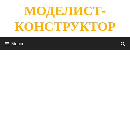
Перейти
МОДЕЛИСТ-
к
содержимому
КОНСТРУКТОР
Меню