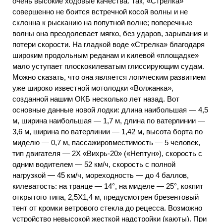
очень высокие ходовые качества. Так, «Стрелка»
совершенно не боится встречной косой волны и не
склонна к рысканию на попутной волне; поперечные
волны она преодолевает мягко, без ударов, зарывания и
потери скорости. На гладкой воде «Стрелка» благодаря
широким продольным реданам и килевой «площадке»
мало уступает плоскокилеватым глиссирующим судам.
Можно сказать, что она является логическим развитием
уже широко известной мотолодки «Волжанка»,
созданной нашим ОКБ несколько лет назад. Вот
основные данные новой лодки: длина наибольшая — 4,5
м, ширина наибольшая — 1,7 м, длина по ватерлинии —
3,6 м, ширина по ватерлинии — 1,42 м, высота борта по
миделю — 0,7 м, пассажировместимость — 5 человек,
тип двигателя — 2Х «Вихрь-20» («Нептун»), скорость с
одним водителем — 52 км/ч, скорость с полной
нагрузкой — 45 км/ч, мореходность — до 4 баллов,
килеватость: на транце — 14°, на миделе — 25°, кокпит
открытого типа, 2,5X1,4 м, предусмотрен брезентовый
тент от кромки ветрового стекла до рецесса. Возможно
устройство невысокой жесткой надстройки (каюты). При