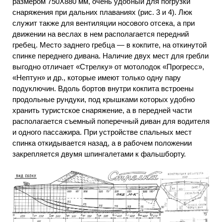
размером 750X880 мм, очень удобный для погрузки
снаряжения при дальних плаваниях (рис. 3 и 4). Люк
служит также для вентиляции носового отсека, а при
движении на веслах в нем располагается передний
гребец. Место заднего гребца — в кокпите, на откинутой
спинке переднего дивана. Наличие двух мест для гребли
выгодно отличает «Стрелку» от мотолодок «Прогресс»,
«Нептун» и др., которые имеют только одну пару
подуключин. Вдоль бортов внутри кокпита встроены
продольные рундуки, под крышками которых удобно
хранить туристское снаряжение, а в передней части
располагается съемный поперечный диван для водителя
и одного пассажира. При устройстве спальных мест
спинка откидывается назад, а в рабочем положении
закрепляется двумя шпингалетами к фальшборту.