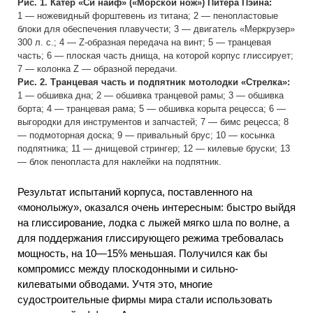
Рис. 1. Катер «Си найф» («Морской нож») Питера Пэйна:
1 — ножевидный форштевень из титана; 2 — пенопластовые
блоки для обеспечения плавучести; 3 — двигатель «Меркрузер»
300 л. с.; 4 — Z-образная передача на винт; 5 — транцевая
часть; 6 — плоская часть днища, на которой корпус глиссирует;
7 — колонка Z — образной передачи.
Рис. 2. Транцевая часть и подпятник мотолодки «Стрелка»:
1 — обшивка дна; 2 — обшивка транцевой рамы; 3 — обшивка
борта; 4 — транцевая рама; 5 — обшивка корыта рецесса; 6 —
выгородки для инструментов и запчастей; 7 — бимс рецесса; 8
— подмоторная доска; 9 — привальный брус; 10 — косынка
подпятника; 11 — днищевой стрингер; 12 — килевые бруски; 13
— блок пенопласта для наклейки на подпятник.
Результат испытаний корпуса, поставленного на
«монолыжу», оказался очень интересным: быстро выйдя
на глиссирование, лодка с лыжей мягко шла по волне, а
для поддержания глиссирующего режима требовалась
мощность, на 10—15% меньшая. Получился как бы
компромисс между плоскодонными и сильно-
килеватыми обводами. Учтя это, многие
судостроительные фирмы мира стали использовать