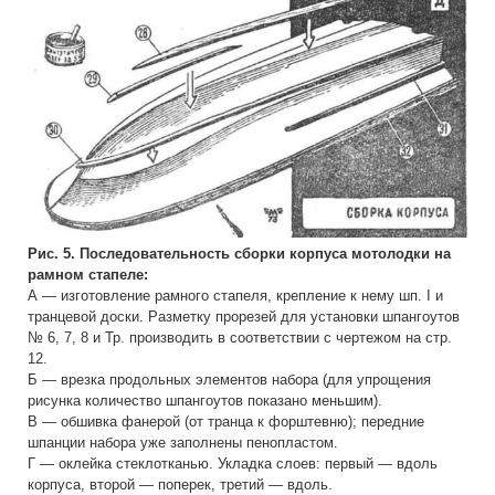
Рис. 5. Последовательность сборки корпуса мотолодки на
рамном стапеле:
А — изготовление рамного стапеля, крепление к нему шп. I и
транцевой доски. Разметку прорезей для установки шпангоутов
№ 6, 7, 8 и Тр. производить в соответствии с чертежом на стр.
12.
Б — врезка продольных элементов набора (для упрощения
рисунка количество шпангоутов показано меньшим).
В — обшивка фанерой (от транца к форштевню); передние
шпанции набора уже заполнены пенопластом.
Г — оклейка стеклотканью. Укладка слоев: первый — вдоль
корпуса, второй — поперек, третий — вдоль.