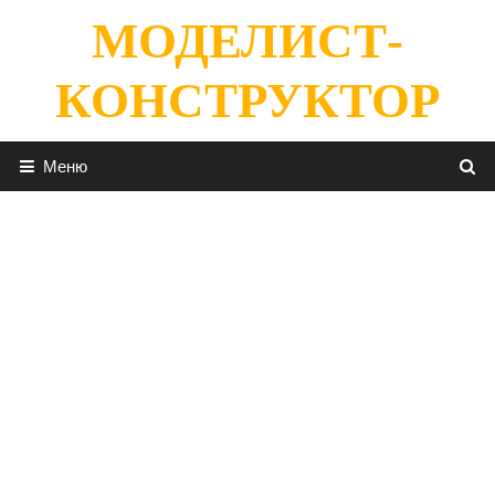
Перейти
МОДЕЛИСТ-
к
содержимому
КОНСТРУКТОР
Меню