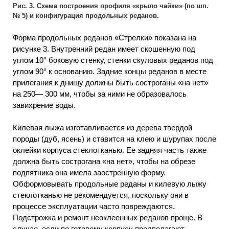
Рис. 3. Схема построения профиля «крыло чайки» (по шп.
№ 5) и конфигурация продольных реданов.
Форма продольных реданов «Стрелки» показана на
рисунке 3. Внутренний редан имеет скошенную под
углом 10° боковую стенку, стенки скуловых реданов под
углом 90° к основанию. Задние концы реданов в месте
прилегания к днищу должны быть состроганы «на нет»
на 250— 300 мм, чтобы за ними не образовалось
завихрение воды.
Килевая лыжа изготавливается из дерева твердой
породы (дуб, ясень) и ставится на клею и шурупах после
оклейки корпуса стеклотканью. Ее задняя часть также
должна быть сострогана «на нет», чтобы на обрезе
подпятника она имела заостренную форму.
Обформовывать продольные реданы и килевую лыжу
стеклотканью не рекомендуется, поскольку они в
процессе эксплуатации часто повреждаются.
Подстрожка и ремонт неоклеенных реданов проще. В
случае, если по готовому корпусу предполагают