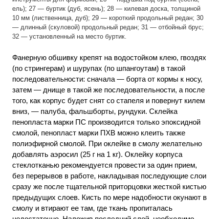
ель); 27 — буртик (дуб, ясень); 28 — килевая доска, толщиной
10 мм (лиственница, дуб); 29 — короткий продольный редан; 30
— длинный (скуловой) продольный редан; 31 — отбойный брус;
32 — установленный на место буртик.
Фанерную обшивку крепят на водостойком клею, гвоздях
(по стрингерам) и шурупах (по шпангоутам) в такой
последовательности: сначала — борта от кормы к носу,
затем — днище в такой же последовательности, а после
того, как корпус будет снят со стапеля и повернут килем
вниз, — палуба, фальшборты, рундуки. Склейка
пенопласта марки ПС производится только эпоксидной
смолой, пенопласт марки ПХВ можно клеить также
полиэфирной смолой. При оклейке в смолу желательно
добавлять аэросил (25 г на 1 кг). Оклейку корпуса
стеклотканью рекомендуется провести за один прием,
без перерывов в работе, накладывая последующие слои
сразу же после тщательной приторцовки жесткой кистью
предыдущих слоев. Кисть по мере надобности окунают в
смолу и втирают ее там, где ткань пропиталась
недостаточно. Наложив последний слой, необходимо