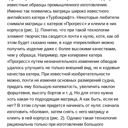
известные образцы промышленного изготовления.
Именно так появились матрицы широко известного
английского катера «Турбокрафт». Некоторые любители
снимали матрицы с катеров «Прогресс» и клеили в них
корпуса (рис. 1). Понятно, что при такой технологии
элемент творчества сводится почти к нулю, хотя, как об
этом будет сказано ниже, в ходе «переклейки» можно
получить изделие даже с более высокими качествами,
чем у образца. Например, при копировке катера
«Прогресс» путем незначительного изменения обводов
удалось улучшить не только внешний вид, но и ходовые
качества катера. При известной изобретательности
можно, почти не изменяя основных размерений судна,
придать ему большую килеватость, увеличить наклон
форштевня, высоту бортов и т. д. Но для этого нужна
хоть какая-то подходящая матрица. А как быть, если ее
нет? В этом случае придется начинать от нуля: сначала
изготовить «болван», затем снять с него матрицу и
клеить в ней корпуса (рис. 2). Однако такая технология
рациональна только при изготовлении большого