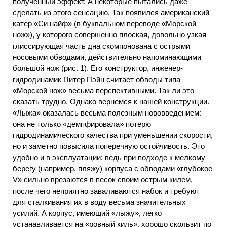
полученный эффект. А некоторые пытались даже
сделать из этого сенсацию. Так появился американский
катер «Си найф» (в буквальном переводе «Морской
нож»), у которого совершенно плоская, довольно узкая
глиссирующая часть дна скомпонована с острыми
носовыми обводами, действительно напоминающими
большой нож (рис. 1). Его конструктор, инженер-
гидродинамик Питер Пэйн считает обводы типа
«Морской нож» весьма перспективными. Так ли это —
сказать трудно. Однако вернемся к нашей конструкции.
«Лыжа» оказалась весьма полезным нововведением:
она не только «демпфировала» потерю
гидродинамического качества при уменьшении скорости,
но и заметно повысила поперечную остойчивость. Это
удобно и в эксплуатации: ведь при подходе к мелкому
берегу (например, пляжу) корпуса с обводами «глубокое
V» сильно врезаются в песок своим острым килем,
после чего неприятно заваливаются набок и требуют
для сталкивания их в воду весьма значительных
усилий. А корпус, имеющий «лыжу», легко
устанавливается на «ровный киль», хорошо скользит по