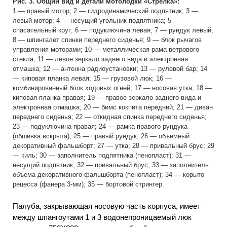
Рис. 3. Общий вид и детали мотолодки «Стрелка»:
1 — правый мотор; 2 — гидродинамический подпятник; 3 —
левый мотор; 4 — несущий угольник подпятника; 5 —
спасательный круг; 6 — подуключина левая; 7 — рундук левый;
8 — шпингалет спинки переднего сиденья; 9 — блок рычагов
управления моторами; 10 — металлическая рама ветрового
стекла; 11 — левое зеркало заднего вида и электронная
отмашка; 12 — антенна радиоустановки; 13 — рулевой бар; 14
— киповая планка левая; 15 — грузовой люк; 16 —
комбинированный блок ходовых огней; 17 — носовая утка; 18 —
киповая планка правая; 19 — правое зеркало заднего вида и
электронная отмашка; 20 — бимс кокпита передний; 21 — диван
переднего сиденья; 22 — откидная спинка переднего сиденья;
23 — подуключина правая; 24 — рамка правого рундука
(обшивка вскрыта); 25 — правый рундук; 26 — объемный
декоративный фальшборт; 27 — утка; 28 — привальный брус; 29
— киль; 30 — заполнитель подпятника (пенопласт); 31 —
несущий подпятник; 32 — привальный брус; 33 — заполнитель
объема декоративного фальшборта (пенопласт); 34 — корыто
рецесса (фанера 3-мм); 35 — бортовой стрингер.
Палуба, закрывающая носовую часть корпуса, имеет
между шпангоутами 1 и 3 водонепроницаемый люк