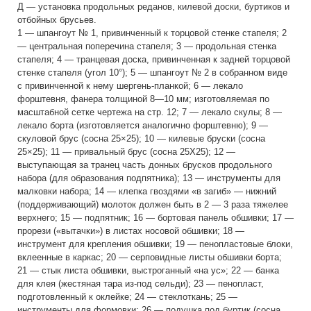
Д — установка продольных реданов, килевой доски, буртиков и
отбойных брусьев.
1 — шпангоут № 1, привинченный к торцовой стенке стапеля; 2
— центральная поперечина стапеля; 3 — продольная стенка
стапеля; 4 — транцевая доска, привинченная к задней торцовой
стенке стапеля (угол 10°); 5 — шпангоут № 2 в собранном виде
с привинченной к нему шергень-планкой; 6 — лекало
форштевня, фанера толщиной 8—10 мм; изготовляемая по
масштабной сетке чертежа на стр. 12; 7 — лекало скулы; 8 —
лекало борта (изготовляется аналогично форштевню); 9 —
скуловой брус (сосна 25×25); 10 — килевые бруски (сосна
25×25); 11 — привальный брус (сосна 25X25); 12 —
выступающая за транец часть донных брусков продольного
набора (для образования подпятника); 13 — инструменты для
малковки набора; 14 — клепка гвоздями «в загиб» — нижний
(поддерживающий) молоток должен быть в 2 — 3 раза тяжелее
верхнего; 15 — подпятник; 16 — бортовая панель обшивки; 17 —
прорези («вытачки») в листах носовой обшивки; 18 —
инструмент для крепления обшивки; 19 — пенопластовые блоки,
вклеенные в каркас; 20 — серповидные листы обшивки борта;
21 — стык листа обшивки, выстроганный «на ус»; 22 — банка
для клея (жестяная тара из-под сельди); 23 — пенопласт,
подготовленный к оклейке; 24 — стеклоткань; 25 —
инструменты для формовки; 26 — подушка под буртик (сосна,