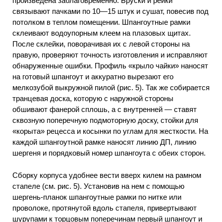
произведена заблаговременно. Бруски и рейки
связывают пачками по 10—15 штук и сушат, повесив под
потолком в теплом помещении. Шпангоутные рамки
склеивают водоупорным клеем на плазовых щитах.
После склейки, поворачивая их с левой стороны на
правую, проверяют точность изготовления и исправляют
обнаруженные ошибки. Профиль «крыло чайки» наносят
на готовый шпангоут и аккуратно вырезают его
мелкозубой выкружной пилой (рис. 5). Так же собирается
транцевая доска, которую с наружной стороны
обшивают фанерой сплошь, а с внутренней — ставят
сквозную поперечную подмоторную доску, стойки для
«корыта» рецесса и косынки по углам для жесткости. На
каждой шпангоутной рамке наносят линию ДП, линию
шергеня и порядковый номер шпангоута с обеих сторон.
Сборку корпуса удобнее вести вверх килем на рамном
стапеле (см. рис. 5). Установив на нем с помощью
шергень-планок шпангоутные рамки по нитке или
проволоке, протянутой вдоль стапеля, привертывают
шурупами к торцовым поперечинам первый шпангоут и