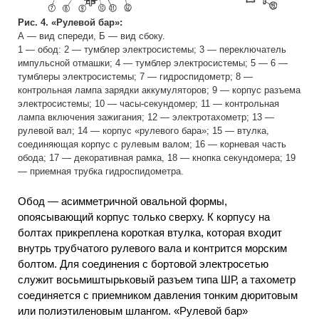
Рис. 4. «Рулевой бар»:
А — вид спереди, Б — вид сбоку.
1 — обод: 2 — тумблер электросистемы; 3 — переключатель
импульсной отмашки; 4 — тумблер электросистемы; 5 — 6 —
тумблеры электросистемы; 7 — гидроспидометр; 8 —
контрольная лампа зарядки аккумуляторов; 9 — корпус разъема
электросистемы; 10 — часы-секундомер; 11 — контрольная
лампа включения зажигания; 12 — электротахометр; 13 —
рулевой вал; 14 — корпус «рулевого бара»; 15 — втулка,
соединяющая корпус с рулевым валом; 16 — корневая часть
обода; 17 — декоративная рамка, 18 — кнопка секундомера; 19
— приемная трубка гидроспидометра.
Обод — асимметричной овальной формы,
опоясывающий корпус только сверху. К корпусу на
болтах прикреплена короткая втулка, которая входит
внутрь трубчатого рулевого вала и контрится морским
болтом. Для соединения с бортовой электросетью
служит восьмиштырьковый разъем типа ШР, а тахометр
соединяется с приемником давления тонким дюритовым
или полиэтиленовым шлангом. «Рулевой бар»