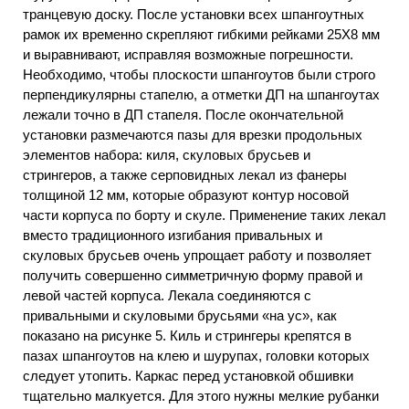
транцевую доску. После установки всех шпангоутных
рамок их временно скрепляют гибкими рейками 25X8 мм
и выравнивают, исправляя возможные погрешности.
Необходимо, чтобы плоскости шпангоутов были строго
перпендикулярны стапелю, а отметки ДП на шпангоутах
лежали точно в ДП стапеля. После окончательной
установки размечаются пазы для врезки продольных
элементов набора: киля, скуловых брусьев и
стрингеров, а также серповидных лекал из фанеры
толщиной 12 мм, которые образуют контур носовой
части корпуса по борту и скуле. Применение таких лекал
вместо традиционного изгибания привальных и
скуловых брусьев очень упрощает работу и позволяет
получить совершенно симметричную форму правой и
левой частей корпуса. Лекала соединяются с
привальными и скуловыми брусьями «на ус», как
показано на рисунке 5. Киль и стрингеры крепятся в
пазах шпангоутов на клею и шурупах, головки которых
следует утопить. Каркас перед установкой обшивки
тщательно малкуется. Для этого нужны мелкие рубанки