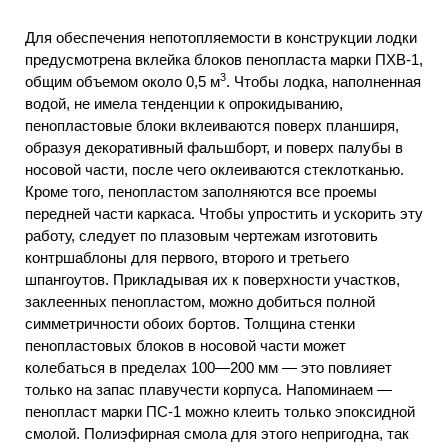
Для обеспечения непотопляемости в конструкции лодки
предусмотрена вклейка блоков пенопласта марки ПХВ-1,
3
общим объемом около 0,5 м
. Чтобы лодка, наполненная
водой, не имела тенденции к опрокидыванию,
пенопластовые блоки вклеиваются поверх планширя,
образуя декоративный фальшборт, и поверх палубы в
носовой части, после чего оклеиваются стеклотканью.
Кроме того, пенопластом заполняются все проемы
передней части каркаса. Чтобы упростить и ускорить эту
работу, следует по плазовым чертежам изготовить
контршаблоны для первого, второго и третьего
шпангоутов. Прикладывая их к поверхности участков,
заклеенных пенопластом, можно добиться полной
симметричности обоих бортов. Толщина стенки
пенопластовых блоков в носовой части может
колебаться в пределах 100—200 мм — это повлияет
только на запас плавучести корпуса. Напоминаем —
пенопласт марки ПС-1 можно клеить только эпоксидной
смолой. Полиэфирная смола для этого непригодна, так