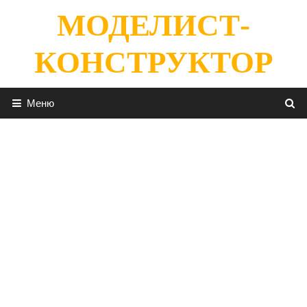
Перейти
МОДЕЛИСТ-
к
содержимому
КОНСТРУКТОР
Меню