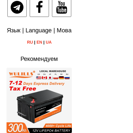
Язык | Language | Мова
RU
|
EN
|
UA
Рекомендуем