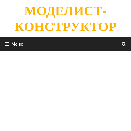
Перейти
МОДЕЛИСТ-
к
содержимому
КОНСТРУКТОР
Меню