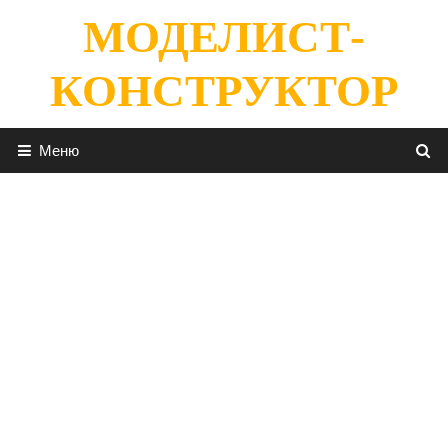
Перейти
МОДЕЛИСТ-
к
содержимому
КОНСТРУКТОР
Меню