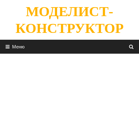
Перейти
МОДЕЛИСТ-
к
содержимому
КОНСТРУКТОР
Меню