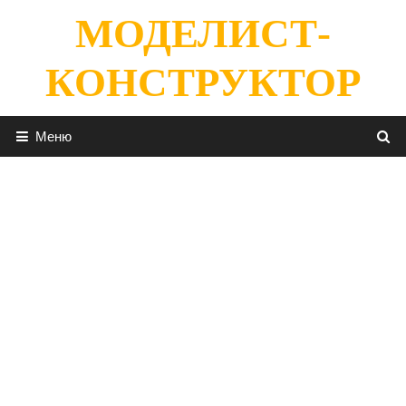
Перейти
МОДЕЛИСТ-
к
содержимому
КОНСТРУКТОР
Меню