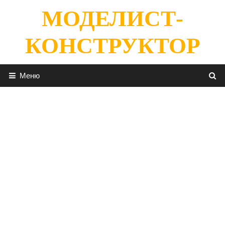
Перейти
МОДЕЛИСТ-
к
содержимому
КОНСТРУКТОР
Меню