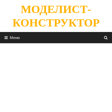
Перейти
МОДЕЛИСТ-
к
содержимому
КОНСТРУКТОР
Меню