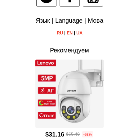
Язык | Language | Мова
RU
|
EN
|
UA
Рекомендуем
$31.16
$65.49
-52%