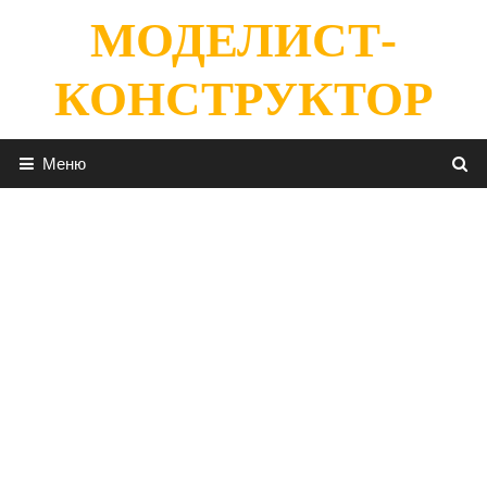
Перейти
МОДЕЛИСТ-
к
содержимому
КОНСТРУКТОР
Меню