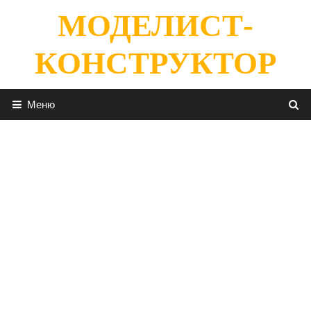
Перейти
МОДЕЛИСТ-
к
содержимому
КОНСТРУКТОР
Меню