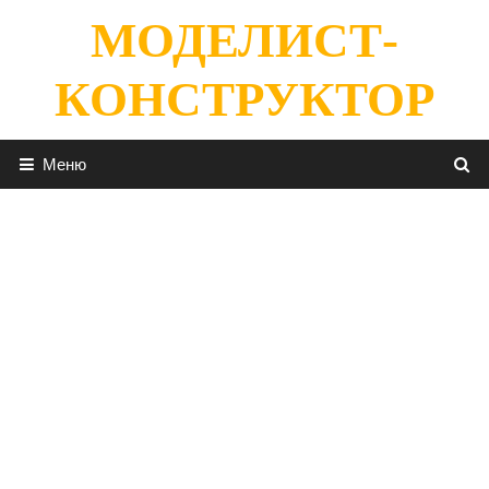
Перейти
МОДЕЛИСТ-
к
содержимому
КОНСТРУКТОР
Меню