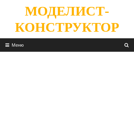
Перейти
МОДЕЛИСТ-
к
содержимому
КОНСТРУКТОР
Меню