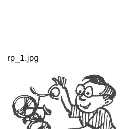
rp_1.jpg