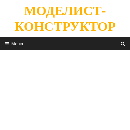
Перейти
МОДЕЛИСТ-
к
содержимому
КОНСТРУКТОР
Меню