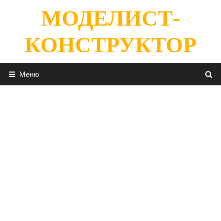
Перейти
МОДЕЛИСТ-
к
содержимому
КОНСТРУКТОР
Меню