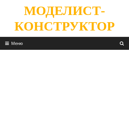
Перейти
МОДЕЛИСТ-
к
содержимому
КОНСТРУКТОР
Меню