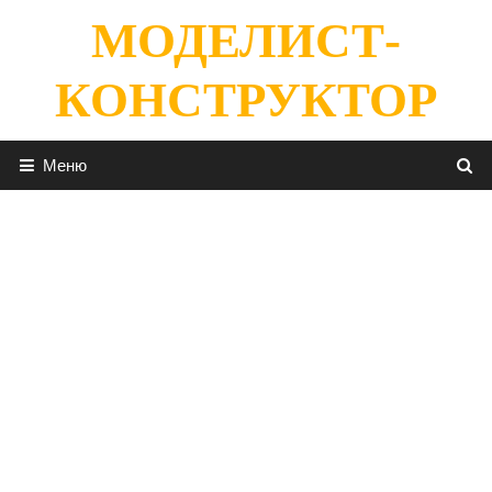
Перейти
МОДЕЛИСТ-
к
содержимому
КОНСТРУКТОР
Меню