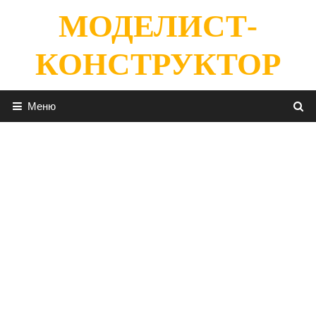
Перейти
МОДЕЛИСТ-
к
содержимому
КОНСТРУКТОР
Меню