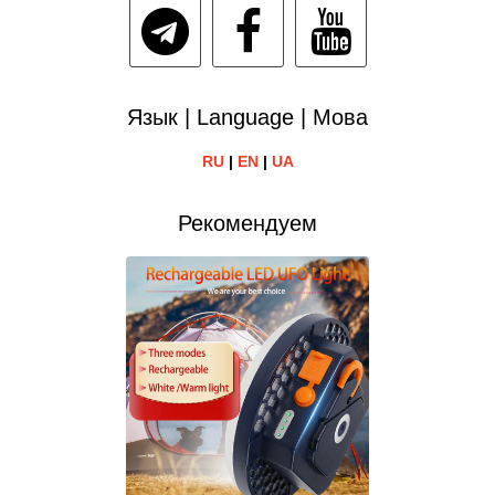
Язык | Language | Мова
RU
|
EN
|
UA
Рекомендуем