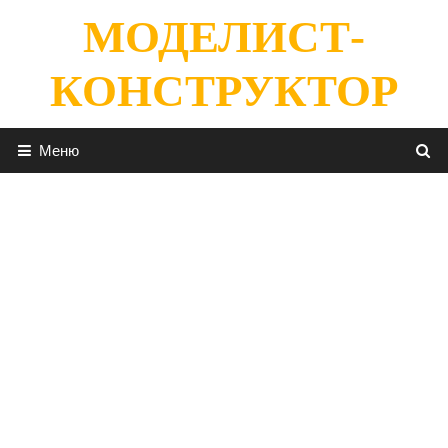
Перейти
МОДЕЛИСТ-
к
содержимому
КОНСТРУКТОР
Меню