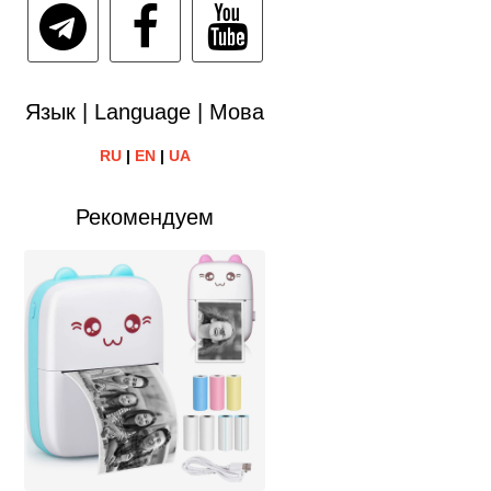
Язык | Language | Мова
RU
|
EN
|
UA
Рекомендуем