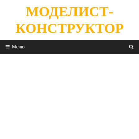
Перейти
МОДЕЛИСТ-
к
содержимому
КОНСТРУКТОР
Меню