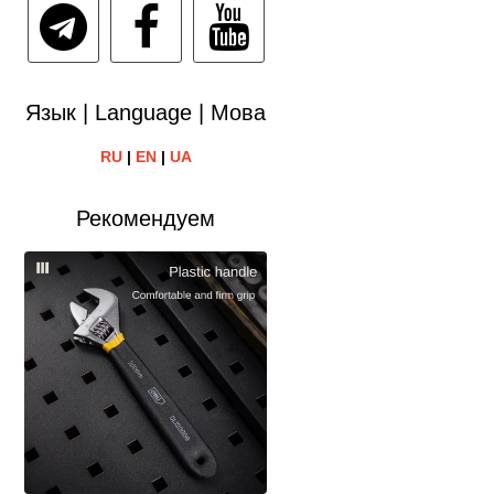
Язык | Language | Мова
RU
|
EN
|
UA
Рекомендуем