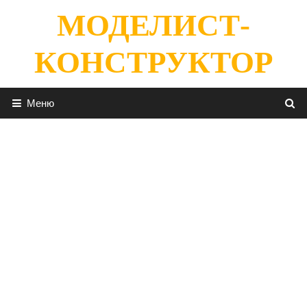
Перейти
МОДЕЛИСТ-
к
содержимому
КОНСТРУКТОР
Меню