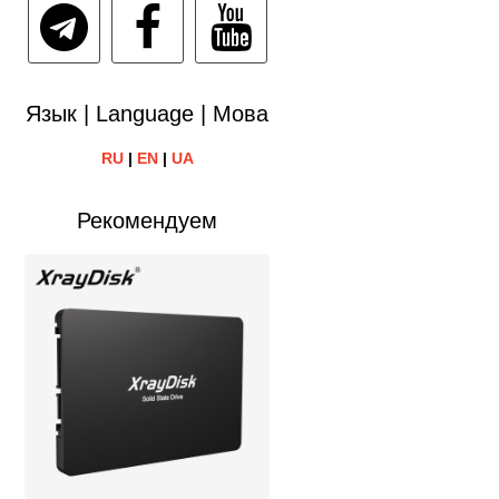
Язык | Language | Мова
RU
|
EN
|
UA
Рекомендуем