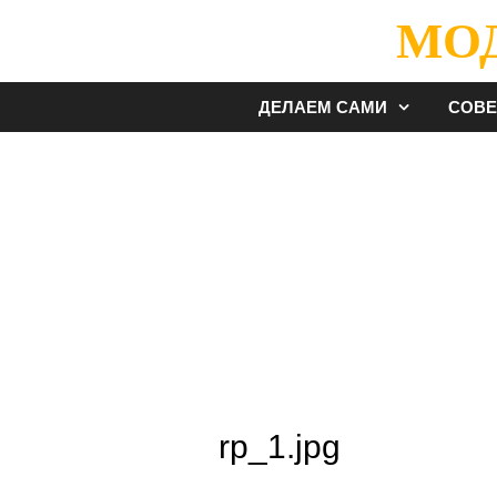
Перейти
МО
к
содержимому
ДЕЛАЕМ САМИ
СОВ
rp_1.jpg