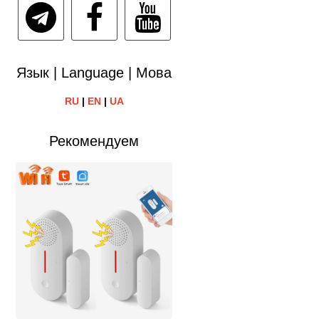
Язык | Language | Мова
RU
|
EN
|
UA
Рекомендуем