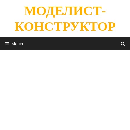
Перейти
МОДЕЛИСТ-
к
содержимому
КОНСТРУКТОР
Меню