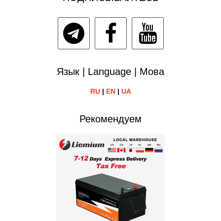
Язык | Language | Мова
RU
|
EN
|
UA
Рекомендуем