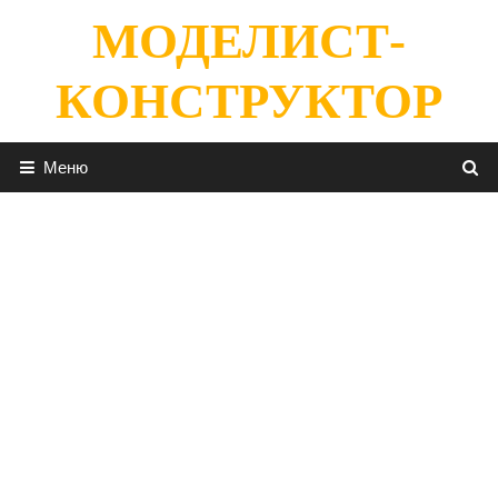
Перейти
МОДЕЛИСТ-
к
содержимому
КОНСТРУКТОР
Меню