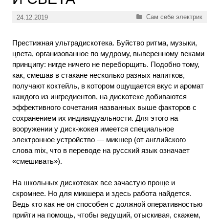
Рубрики
Сам себе электрик
24.12.2019
Престижная ультрадискотека. Буйство ритма, музыки,
цвета, организованное по мудрому, выверенному веками
принципу: нигде ничего не переборщить. Подобно тому,
как, смешав в стакане несколько разных напитков,
получают коктейль, в котором ощущается вкус и аромат
каждого из ингредиентов, на дискотеке добиваются
эффективного сочетания названных выше факторов с
сохранением их индивидуальности. Для этого на
вооружении у диск-жокея имеется специальное
электронное устройство — микшер (от английского
слова mix, что в переводе на русский язык означает
«смешивать»).
На школьных дискотеках все зачастую проще и
скромнее. Но для микшера и здесь работа найдется.
Ведь кто как не он способен с должной оперативностью
прийти на помощь, чтобы ведущий, отыскивая, скажем,