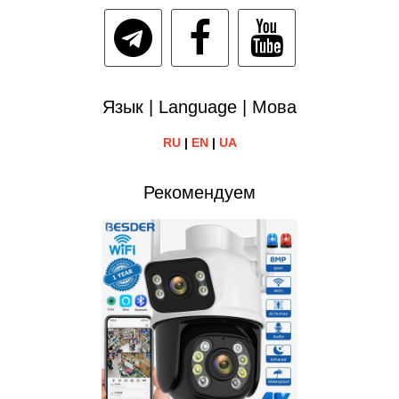
Язык | Language | Мова
RU
|
EN
|
UA
Рекомендуем