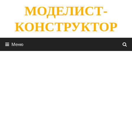
Перейти
МОДЕЛИСТ-
к
содержимому
КОНСТРУКТОР
Меню