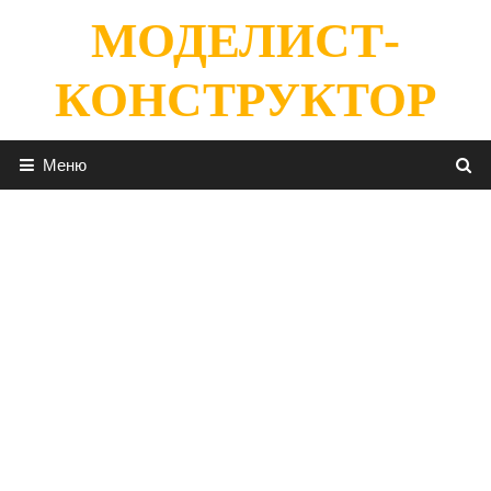
Перейти
МОДЕЛИСТ-
к
содержимому
КОНСТРУКТОР
Меню