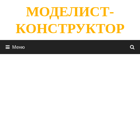
Перейти
МОДЕЛИСТ-
к
содержимому
КОНСТРУКТОР
Меню