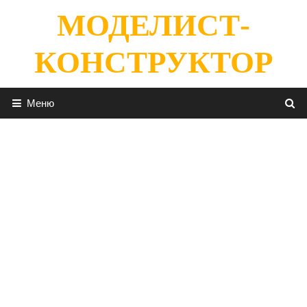
Перейти
МОДЕЛИСТ-
к
содержимому
КОНСТРУКТОР
Меню