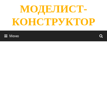
Перейти
МОДЕЛИСТ-
к
содержимому
КОНСТРУКТОР
Меню