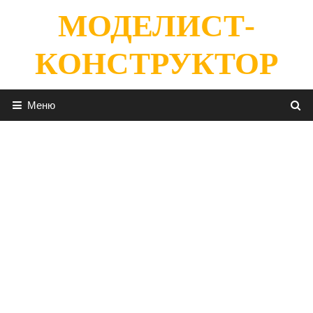
Перейти
МОДЕЛИСТ-
к
содержимому
КОНСТРУКТОР
Меню