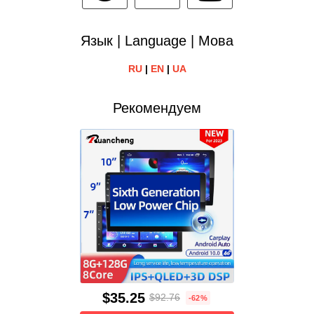
Язык | Language | Мова
RU
|
EN
|
UA
Рекомендуем
$35.25
$92.76
-62%