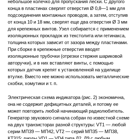
небольшое колечко для пропускания лески. С другого
конца в пластинах сверлят отверстия Ø 0,8—1 мм для
подсоединения монтажных проводов, а затем, отступив
от конца 10 и 18 мм, сверлят еще два отверстия Ø 3 мм
для крепежных винтов. Узел собирается с применением
изоляционных прокладок из текстолита или гетинакса,
толщина которых зависит от зазора между пластинами.
При сборке в крепежные отверстия вводят
изоляционные трубочки (отрезки стержня шариковой
авторучки), и в них вставляют винты, с помощью
которых датчик крепят к установленной на удилище
втулке. Вместо нее можно использовать металлические
скобки, хомутики и т. п.
Электрическая схема индикатора (рис. 2) экономична,
она не содержит дефицитных деталей, и потому ее
может повторить любой начинающий радиолюбитель.
Генератор звукового сигнала собран по известной схеме
на двух транзисторах разной структуры: VT1 — любой
серии МП39 — МП42, VT2 — серий МП35 — МП38,
КТ315; диоды VD1 — VD4 типа Д2, Д9 с любым