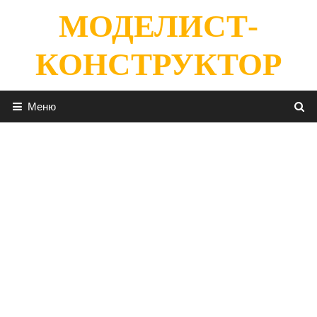
Перейти
МОДЕЛИСТ-
к
содержимому
КОНСТРУКТОР
Меню