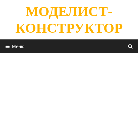
Перейти
МОДЕЛИСТ-
к
содержимому
КОНСТРУКТОР
Меню