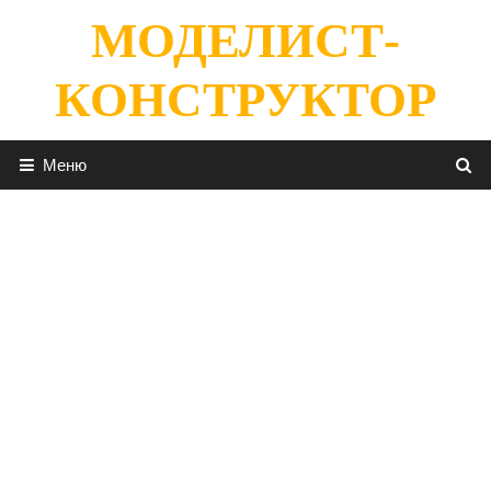
Перейти
МОДЕЛИСТ-
к
содержимому
КОНСТРУКТОР
Меню