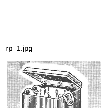
rp_1.jpg