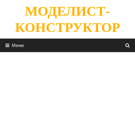
Перейти
МОДЕЛИСТ-
к
содержимому
КОНСТРУКТОР
Меню