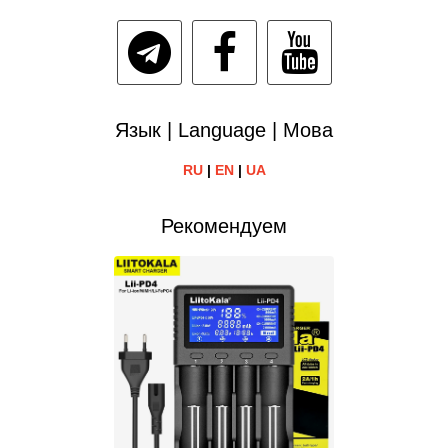
Язык | Language | Мова
RU
|
EN
|
UA
Рекомендуем