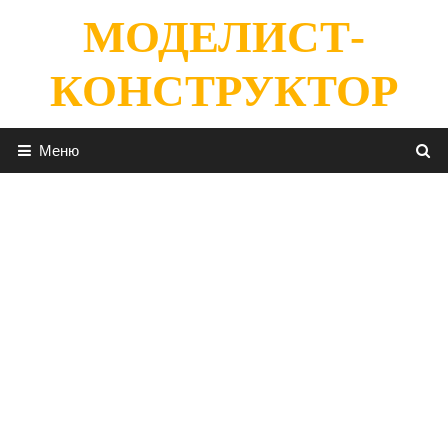
Перейти
МОДЕЛИСТ-
к
содержимому
КОНСТРУКТОР
Меню