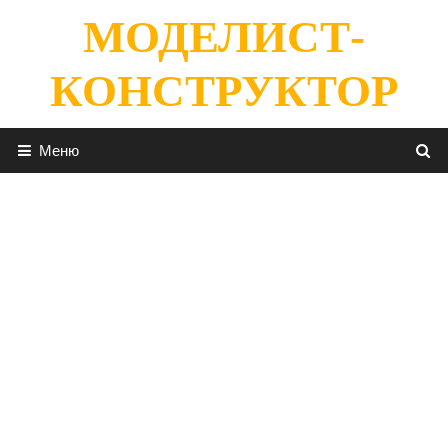
Перейти
МОДЕЛИСТ-
к
содержимому
КОНСТРУКТОР
Меню