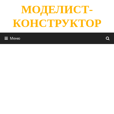
Перейти
МОДЕЛИСТ-
к
содержимому
КОНСТРУКТОР
Меню