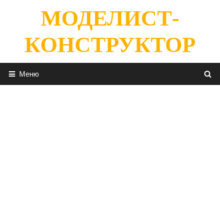
Перейти
МОДЕЛИСТ-
к
содержимому
КОНСТРУКТОР
Меню