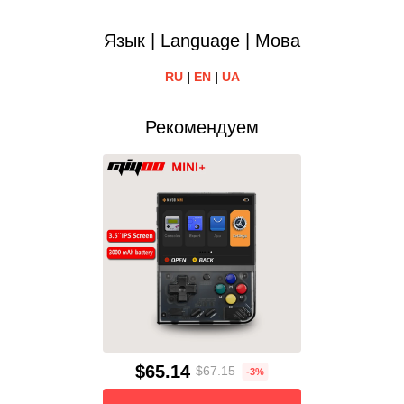
Язык | Language | Мова
RU
|
EN
|
UA
Рекомендуем
$65.14
$67.15
-3%