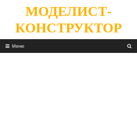
Перейти
МОДЕЛИСТ-
к
содержимому
КОНСТРУКТОР
Меню