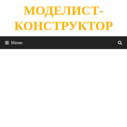
Перейти
МОДЕЛИСТ-
к
содержимому
КОНСТРУКТОР
Меню