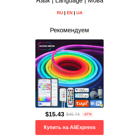
Язык | Language | Мова
RU
|
EN
|
UA
Рекомендуем
$15.43
$46.74
-67%
Купить на AliExpress