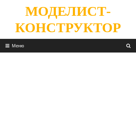
Перейти
МОДЕЛИСТ-
к
содержимому
КОНСТРУКТОР
Меню