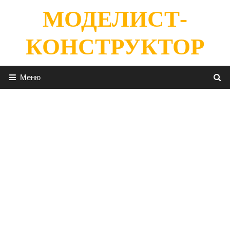
Перейти
МОДЕЛИСТ-
к
содержимому
КОНСТРУКТОР
Меню