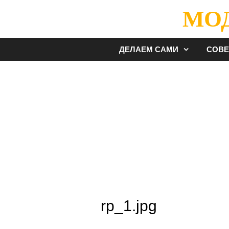
Перейти
МО
к
содержимому
ДЕЛАЕМ САМИ
СОВ
rp_1.jpg