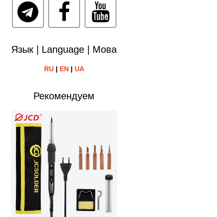
Язык | Language | Мова
RU
|
EN
|
UA
Рекомендуем