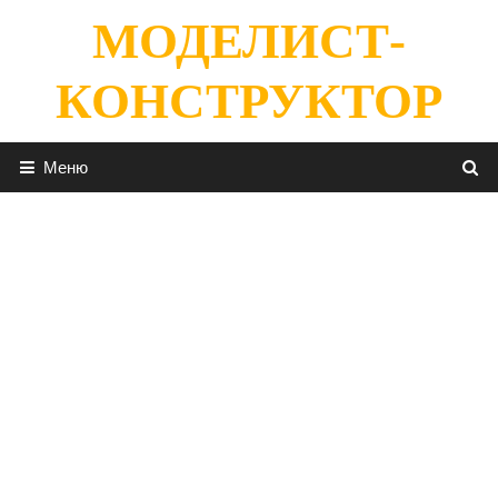
Перейти
МОДЕЛИСТ-
к
содержимому
КОНСТРУКТОР
Меню